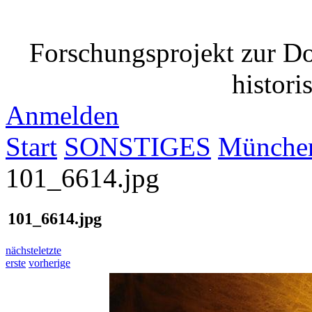
Forschungsprojekt zur D
histori
Anmelden
Start
SONSTIGES
München 
101_6614.jpg
101_6614.jpg
nächste
letzte
erste
vorherige