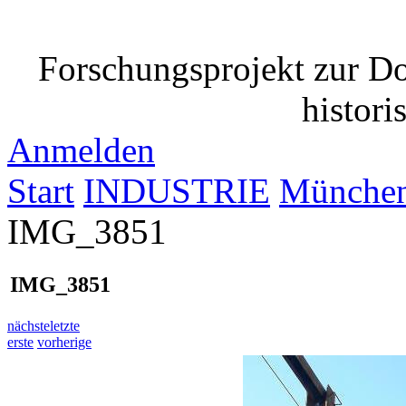
Forschungsprojekt zur D
histori
Anmelden
Start
INDUSTRIE
München
IMG_3851
IMG_3851
nächste
letzte
erste
vorherige