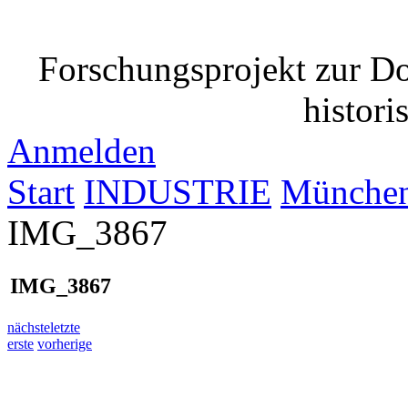
Forschungsprojekt zur D
histori
Anmelden
Start
INDUSTRIE
München
IMG_3867
IMG_3867
nächste
letzte
erste
vorherige