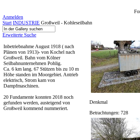
Fo
Anmelden
Start
INDUSTRIE
Großweil - Kohleseilbahn
Erweiterte Suche
Inbetriebnahme August 1918 ( nach
Plänen von 1913)- von Kochel nach
Großweil. Bahn vom Kölner
Seilbahnunternehmen Pohlig.
Ca. 6 km lang. 67 Stützen bis zu 10 m
Höhe standen im Moorgebiet. Antrieb
elektrisch, Strom kam von
Dampfmaschinen.
20 Fundamente konnten 2018 noch
Denkmal
gefunden werden, austeigend von
Großweil kommend nummeriert.
Betrachtungen: 728