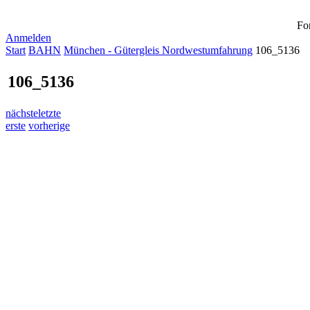
Fo
Anmelden
Start
BAHN
München - Gütergleis Nordwestumfahrung
106_5136
106_5136
nächste
letzte
erste
vorherige