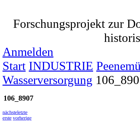
Forschungsprojekt zur D
histori
Anmelden
Start
INDUSTRIE
Peenemü
Wasserversorgung
106_890
106_8907
nächste
letzte
erste
vorherige