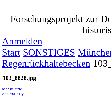
Forschungsprojekt zur D
histori
Anmelden
Start
SONSTIGES
München
Regenrückhaltebecken
103
103_8828.jpg
nächste
letzte
erste
vorherige