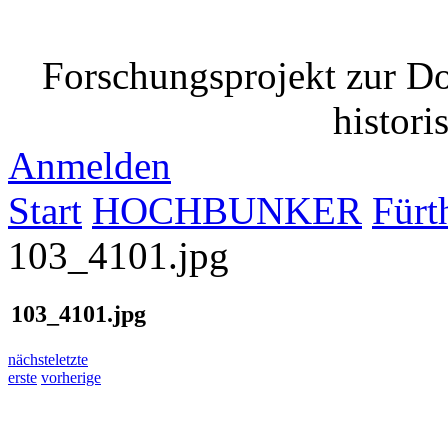
Forschungsprojekt zur D
histori
Anmelden
Start
HOCHBUNKER
Fürt
103_4101.jpg
103_4101.jpg
nächste
letzte
erste
vorherige