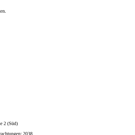
en.
le 2 (Süd)
rachtungen: 2038