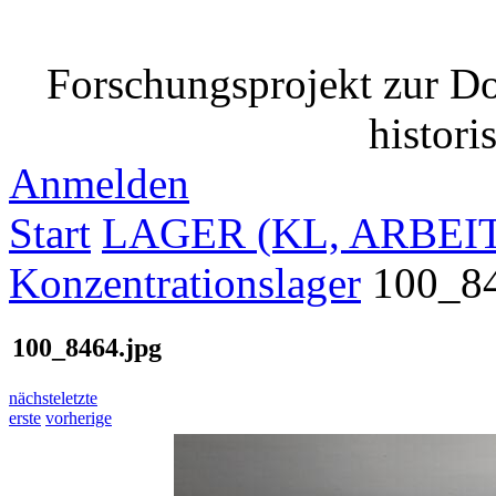
Forschungsprojekt zur D
histori
Anmelden
Start
LAGER (KL, ARBEIT
Konzentrationslager
100_84
100_8464.jpg
nächste
letzte
erste
vorherige